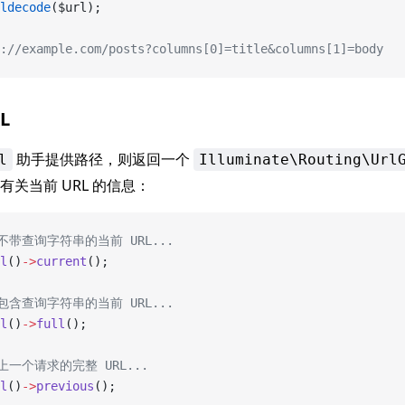
ldecode
($url);
://example.com/posts?columns[0]=title&columns[1]=body
L
助手提供路径，则返回一个
l
Illuminate\Routing\Url
关当前 URL 的信息：
取不带查询字符串的当前 URL...
l
()
->
current
();
取包含查询字符串的当前 URL...
l
()
->
full
();
上一个请求的完整 URL...
l
()
->
previous
();