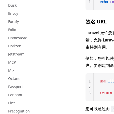
1
echo
 ro
Dusk
Envoy
签名 URL
Fortify
Folio
Laravel 
Homestead
希，允许 Lara
Horizon
由特别有用。
Jetstream
例如，您可以使
MCP
户。要创建到命
Mix
Octane
1
use
 Ill
Passport
2
3
return
 
Pennant
Pint
您可以通过向
Precognition