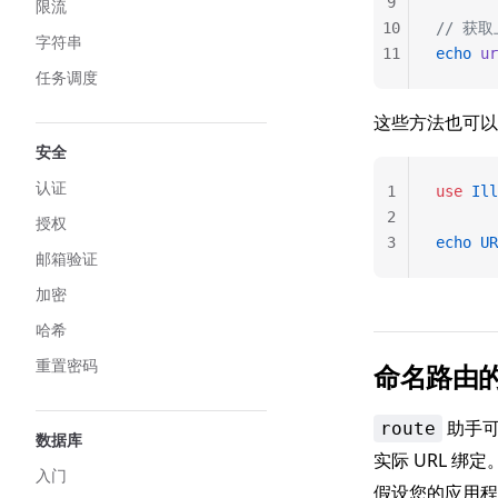
9
限流
10
// 获
字符串
11
echo
 ur
任务调度
这些方法也可
安全
认证
1
use
 Ill
2
授权
3
echo
 UR
邮箱验证
加密
哈希
重置密码
命名路由的
助手
route
数据库
实际 URL 绑
入门
假设您的应用程