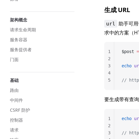
生成 URL
架构概念
助手可用
url
请求生命周期
求中的方案（HT
服务容器
服务提供者
1
$post 
=
2
门面
3
echo
 ur
4
基础
5
// http
路由
要生成带有查询
中间件
CSRF 防护
1
echo
 ur
控制器
2
请求
3
// http