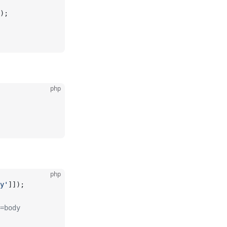
);
php
：
php
y'
]]);
=body