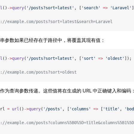
l
()
->
query
(
'/posts?sort=latest'
, [
'search'
 =>
 'Laravel'
]
://example.com/posts?sort=latest&search=Laravel
串参数如果已经存在于路径中，将覆盖其现有值：
l
()
->
query
(
'/posts?sort=latest'
, [
'sort'
 =>
 'oldest'
]);
://example.com/posts?sort=oldest
作为查询参数传递。这些值将在生成的 URL 中正确键入和编码
rl 
=
 url
()
->
query
(
'/posts'
, [
'columns'
 =>
 [
'title'
, 
'bod
://example.com/posts?columns%5B0%5D=title&columns%5B1%5D