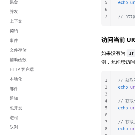
集合
5
echo
 ur
6
并发
7
// http
上下文
契约
访问当前 UR
事件
文件存储
如果没有为
ur
辅助函数
例，允许您访问有
HTTP 客户端
本地化
1
// 获
2
echo
 ur
邮件
3
通知
4
// 获
包开发
5
echo
 ur
6
进程
7
// 获取
队列
8
echo
 ur