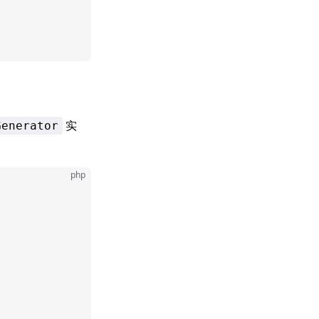
实
Generator
php