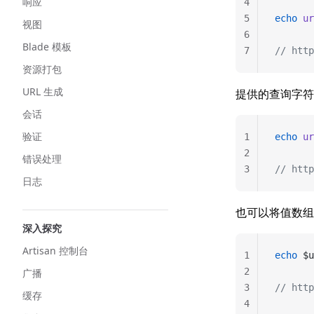
响应
4
5
echo
 ur
视图
6
Blade 模板
7
// http
资源打包
URL 生成
提供的查询字符
会话
验证
1
echo
 ur
2
错误处理
3
// http
日志
也可以将值数组
深入探究
Artisan 控制台
1
echo
 $u
2
广播
3
// http
缓存
4