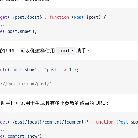
get
(
'/post/{post}'
, 
function
 (
Post
 $post) {
...
e
(
'post.show'
);
的 URL，可以像这样使用
助手：
route
ute
(
'post.show'
, [
'post'
 =>
 1
]);
://example.com/post/1
助手也可以用于生成具有多个参数的路由的 URL：
get
(
'/post/{post}/comment/{comment}'
, 
function
 (
Post
 $po
...
e
(
'comment.show'
);