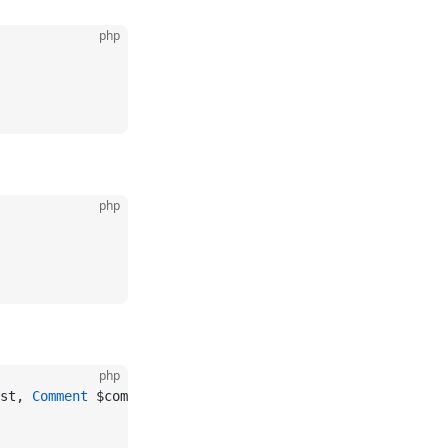
php
php
php
st, 
Comment
 $comment) {