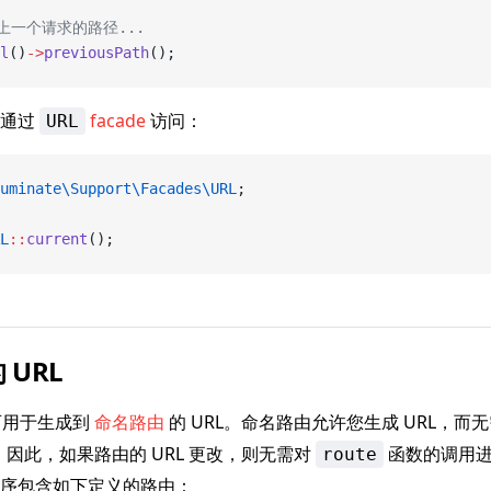
取上一个请求的路径...
l
()
->
previousPath
();
以通过
facade
访问：
URL
uminate\Support\Facades\URL
;
L
::
current
();
 URL
可用于生成到
命名路由
的 URL。命名路由允许您生成 URL，而
定。因此，如果路由的 URL 更改，则无需对
函数的调用进
route
序包含如下定义的路由：