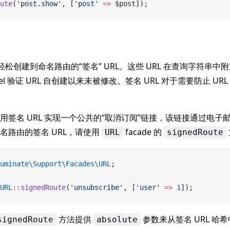
ute
(
'post.show'
, [
'post'
 =>
 $post]);
允许您轻松创建到命名路由的“签名” URL。这些 URL 在查询字符串中
vel 验证 URL 自创建以来未被修改。签名 URL 对于需要防止 U
用签名 URL 实现一个公共的“取消订阅”链接，该链接通过电子
名路由的签名 URL，请使用
facade 的
URL
signedRoute
uminate\Support\Facades\URL
;
URL
::
signedRoute
(
'unsubscribe'
, [
'user'
 =>
 1
]);
方法提供
参数来从签名 URL 哈
signedRoute
absolute