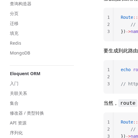
查询构造器
分页
1
Route
::
迁移
2
    // 
3
})
->
nam
填充
Redis
要生成到此路由
MongoDB
1
echo
 ro
Eloquent ORM
2
入门
3
// http
关联关系
当然，
集合
route
修改器 / 类型转换
1
Route
::
API 资源
2
    // 
序列化
3
})
->
nam