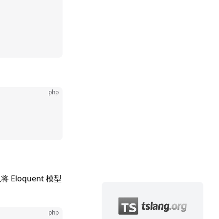
php
loquent 模型
php