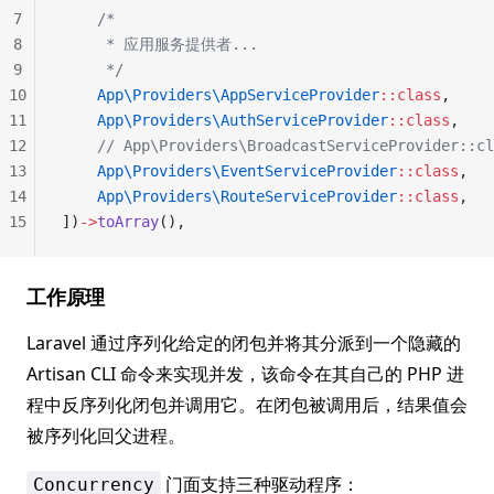
7
    /*
8
     * 应用服务提供者...
9
     */
10
    App\Providers\AppServiceProvider
::class
,
11
    App\Providers\AuthServiceProvider
::class
,
12
    // App\Providers\BroadcastServiceProvider::cl
13
    App\Providers\EventServiceProvider
::class
,
14
    App\Providers\RouteServiceProvider
::class
,
15
])
->
toArray
(),
工作原理
Laravel 通过序列化给定的闭包并将其分派到一个隐藏的
Artisan CLI 命令来实现并发，该命令在其自己的 PHP 进
程中反序列化闭包并调用它。在闭包被调用后，结果值会
被序列化回父进程。
门面支持三种驱动程序：
Concurrency