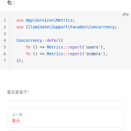
包：
php
1
use
 App\Services\Metrics
;
2
use
 Illuminate\Support\Facades\Concurrency
;
3
4
Concurrency
::
defer
([
5
    fn
 () => 
Metrics
::
report
(
'users'
),
6
    fn
 () => 
Metrics
::
report
(
'orders'
),
7
]);
最后更新于:
Pager
上一页
集合