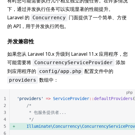
有时您可能需要执行几个相互独立的慢任务。在许多情况
下，通过并发执行任务可以实现显著的性能提升。
Laravel 的
门面提供了一个简单、方便
Concurrency
的 API，用于并发执行闭包。
并发兼容性
如果您从 Laravel 10.x 升级到 Laravel 11.x 应用程序，您
可能需要将
添加
ConcurrencyServiceProvider
到应用程序的
配置文件中的
config/app.php
数组中：
providers
php
1
'providers'
 =>
 ServiceProvider
::
defaultProviders
(
2
    /*
3
     * 包服务提供者...
4
     */
5
    Illuminate\Concurrency\ConcurrencyServiceProv
6