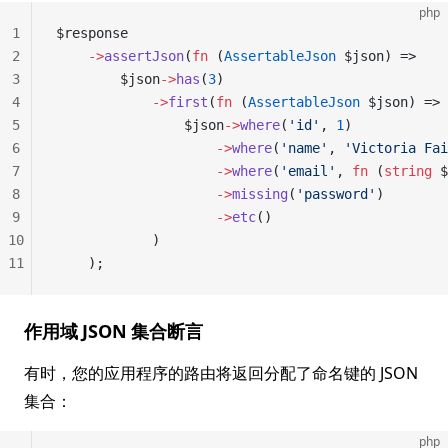
php
1
$response
2
    ->
assertJson
(
fn
 (
AssertableJson
 $json) =>
3
        $json
->
has
(
3
)
4
            ->
first
(
fn
 (
AssertableJson
 $json) =>
5
                $json
->
where
(
'id'
, 
1
)
6
                    ->
where
(
'name'
, 
'Victoria Fai
7
                    ->
where
(
'email'
, 
fn
 (
string
 $
8
                    ->
missing
(
'password'
)
9
                    ->
etc
()
10
            )
11
    );
作用域 JSON 集合断言
有时，您的应用程序的路由将返回分配了命名键的 JSON
集合：
php