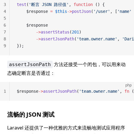
3
test
(
'断言 JSON 路径值'
, 
function
 () {
4
    $response 
=
 $this
->
postJson
(
'/user'
, [
'name'
 
5
6
    $response
7
        ->
assertStatus
(
201
)
8
        ->
assertJsonPath
(
'team.owner.name'
, 
'Dari
9
});
方法还接受一个闭包，可以用来动
assertJsonPath
态确定断言是否通过：
php
1
$response
->
assertJsonPath
(
'team.owner.name'
, 
fn
 (
流畅的 JSON 测试
Laravel 还提供了一种优雅的方式来流畅地测试应用程序