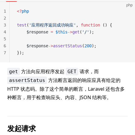
php
1
<?
php
2
3
test
(
'应用程序返回成功响应'
, 
function
 () {
4
    $response 
=
 $this
->
get
(
'/'
);
5
6
    $response
->
assertStatus
(
200
);
7
});
方法向应用程序发起
请求，而
get
GET
方法断言返回的响应应具有给定的
assertStatus
HTTP 状态码。除了这个简单的断言，Laravel 还包含多
种断言，用于检查响应头、内容、JSON 结构等。
发起请求