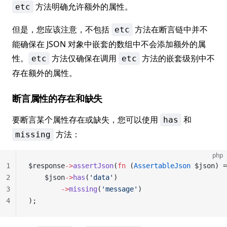
方法明确允许额外的属性。
etc
但是，您应该注意，不包括
方法在断言链中并不
etc
能确保在 JSON 对象中嵌套的数组中不会添加额外的属
性。
方法仅确保在调用
方法的嵌套级别中不
etc
etc
存在额外的属性。
断言属性的存在和缺失
要断言某个属性存在或缺失，您可以使用
和
has
方法：
missing
php
1
$response
->
assertJson
(
fn
 (
AssertableJson
 $json) =
2
    $json
->
has
(
'data'
)
3
        ->
missing
(
'message'
)
4
);