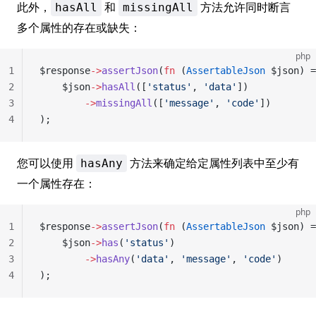
此外，
和
方法允许同时断言
hasAll
missingAll
多个属性的存在或缺失：
php
1
$response
->
assertJson
(
fn
 (
AssertableJson
 $json) =
2
    $json
->
hasAll
([
'status'
, 
'data'
])
3
        ->
missingAll
([
'message'
, 
'code'
])
4
);
您可以使用
方法来确定给定属性列表中至少有
hasAny
一个属性存在：
php
1
$response
->
assertJson
(
fn
 (
AssertableJson
 $json) =
2
    $json
->
has
(
'status'
)
3
        ->
hasAny
(
'data'
, 
'message'
, 
'code'
)
4
);