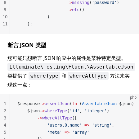
8
                    ->
missing
(
'password'
)
9
                    ->
etc
()
10
            )
11
    );
断言 JSON 类型
您可能只想断言 JSON 响应中的属性是某种特定类型。
Illuminate\Testing\Fluent\AssertableJson
类提供了
和
方法来实
whereType
whereAllType
现这一点：
php
1
$response
->
assertJson
(
fn
 (
AssertableJson
 $json) =
2
    $json
->
whereType
(
'id'
, 
'integer'
)
3
        ->
whereAllType
([
4
            'users.0.name'
 =>
 'string'
,
5
            'meta'
 =>
 'array'