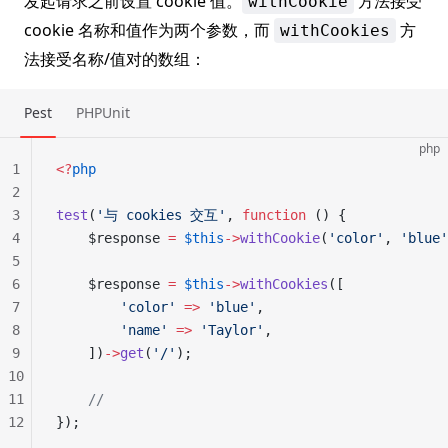
发起请求之前设置 cookie 值。
方法接受
withCookie
cookie 名称和值作为两个参数，而
方
withCookies
法接受名称/值对的数组：
Pest
PHPUnit
php
1
<?
php
2
3
test
(
'与 cookies 交互'
, 
function
 () {
4
    $response 
=
 $this
->
withCookie
(
'color'
, 
'blue'
5
6
    $response 
=
 $this
->
withCookies
([
7
        'color'
 =>
 'blue'
,
8
        'name'
 =>
 'Taylor'
,
9
    ])
->
get
(
'/'
);
10
11
    //
12
});