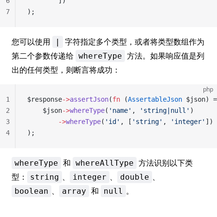
6
        ])
7
);
您可以使用
字符指定多个类型，或者将类型数组作为
|
第二个参数传递给
方法。如果响应值是列
whereType
出的任何类型，则断言将成功：
php
1
$response
->
assertJson
(
fn
 (
AssertableJson
 $json) =
2
    $json
->
whereType
(
'name'
, 
'string|null'
)
3
        ->
whereType
(
'id'
, [
'string'
, 
'integer'
])
4
);
和
方法识别以下类
whereType
whereAllType
型：
、
、
、
string
integer
double
、
和
。
boolean
array
null