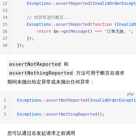
12
    Exceptions
::
assertReported
(
InvalidOrderExcept
13
14
    // 对异常进行断言...
15
    Exceptions
::
assertReported
(
function
 (
InvalidO
16
        return
 $e
->
getMessage
() 
===
 '订单无效。'
;
17
    });
18
});
和
assertNotReported
方法可用于断言在请求
assertNothingReported
期间未抛出给定异常或未抛出任何异常：
php
1
Exceptions
::
assertNotReported
(
InvalidOrderExcepti
2
3
Exceptions
::
assertNothingReported
();
您可以通过在发起请求之前调用