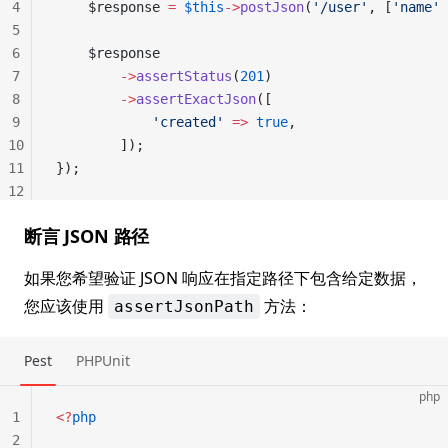
4
    $response 
=
 $this
->
postJson
(
'/user'
, [
'name'
 
5
6
    $response
7
        ->
assertStatus
(
201
)
8
        ->
assertExactJson
([
9
            'created'
 =>
 true
,
10
        ]);
11
});
12
断言 JSON 路径
如果您希望验证 JSON 响应在指定路径下包含给定数据，
您应该使用
方法：
assertJsonPath
Pest
PHPUnit
php
1
<?
php
2