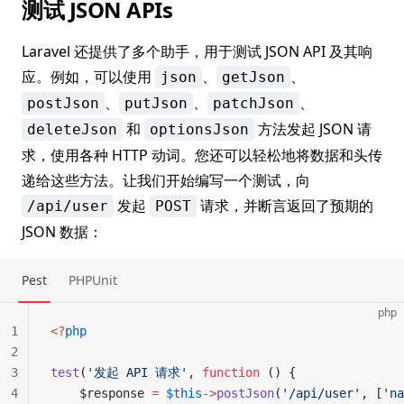
测试 JSON APIs
Laravel 还提供了多个助手，用于测试 JSON API 及其响
应。例如，可以使用
、
、
json
getJson
、
、
、
postJson
putJson
patchJson
和
方法发起 JSON 请
deleteJson
optionsJson
求，使用各种 HTTP 动词。您还可以轻松地将数据和头传
递给这些方法。让我们开始编写一个测试，向
发起
请求，并断言返回了预期的
/api/user
POST
JSON 数据：
Pest
PHPUnit
php
1
<?
php
2
3
test
(
'发起 API 请求'
, 
function
 () {
4
    $response 
=
 $this
->
postJson
(
'/api/user'
, [
'na