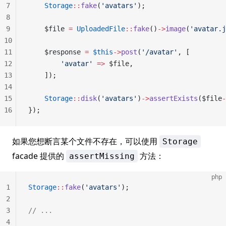
7
    Storage
::
fake
(
'avatars'
);
8
9
    $file 
=
 UploadedFile
::
fake
()
->
image
(
'avatar.j
10
11
    $response 
=
 $this
->
post
(
'/avatar'
, [
12
        'avatar'
 =>
 $file,
13
    ]);
14
15
    Storage
::
disk
(
'avatars'
)
->
assertExists
($file
-
16
});
如果您想断言某个文件不存在，可以使用
Storage
facade 提供的
方法：
assertMissing
php
1
Storage
::
fake
(
'avatars'
);
2
3
// ...
4