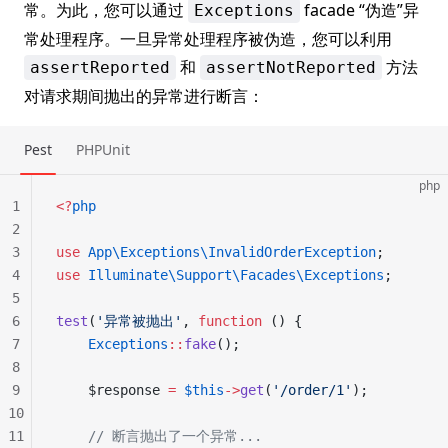
常。为此，您可以通过
facade “伪造”异
Exceptions
常处理程序。一旦异常处理程序被伪造，您可以利用
和
方法
assertReported
assertNotReported
对请求期间抛出的异常进行断言：
Pest
PHPUnit
php
1
<?
php
2
3
use
 App\Exceptions\InvalidOrderException
;
4
use
 Illuminate\Support\Facades\Exceptions
;
5
6
test
(
'异常被抛出'
, 
function
 () {
7
    Exceptions
::
fake
();
8
9
    $response 
=
 $this
->
get
(
'/order/1'
);
10
11
    // 断言抛出了一个异常...