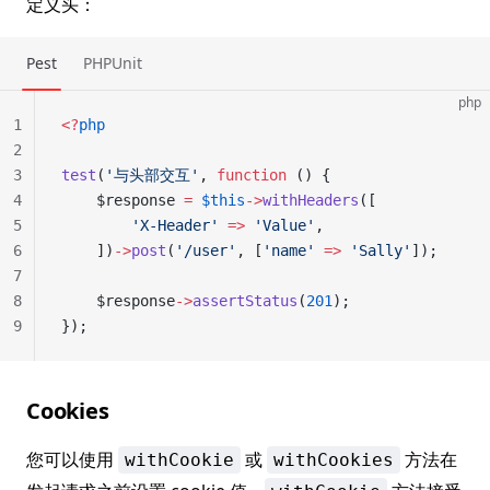
定义头：
Pest
PHPUnit
php
1
<?
php
2
3
test
(
'与头部交互'
, 
function
 () {
4
    $response 
=
 $this
->
withHeaders
([
5
        'X-Header'
 =>
 'Value'
,
6
    ])
->
post
(
'/user'
, [
'name'
 =>
 'Sally'
]);
7
8
    $response
->
assertStatus
(
201
);
9
});
Cookies
您可以使用
或
方法在
withCookie
withCookies