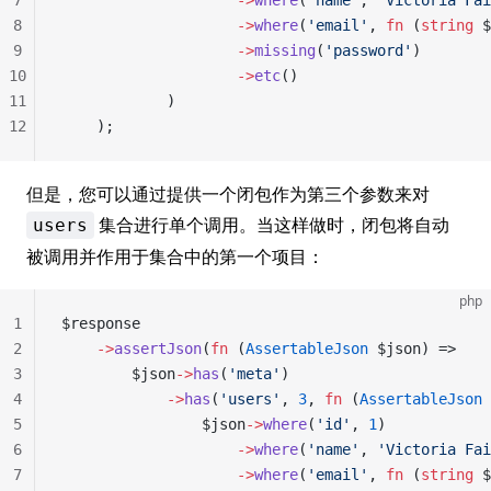
7
                    ->
where
(
'name'
, 
'Victoria Fai
8
                    ->
where
(
'email'
, 
fn
 (
string
 $
9
                    ->
missing
(
'password'
)
10
                    ->
etc
()
11
            )
12
    );
但是，您可以通过提供一个闭包作为第三个参数来对
集合进行单个调用。当这样做时，闭包将自动
users
被调用并作用于集合中的第一个项目：
php
1
$response
2
    ->
assertJson
(
fn
 (
AssertableJson
 $json) =>
3
        $json
->
has
(
'meta'
)
4
            ->
has
(
'users'
, 
3
, 
fn
 (
AssertableJson
 
5
                $json
->
where
(
'id'
, 
1
)
6
                    ->
where
(
'name'
, 
'Victoria Fai
7
                    ->
where
(
'email'
, 
fn
 (
string
 $