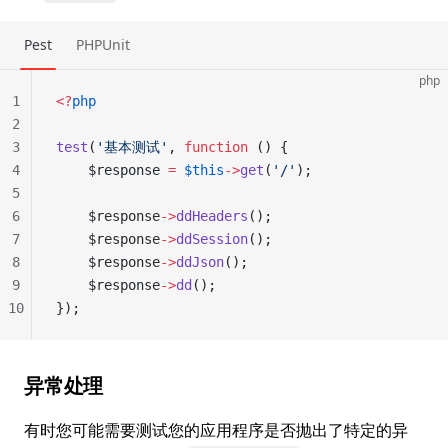
Pest
PHPUnit
php
1
<?
php
2
3
test
(
'基本测试'
, 
function
 () {
4
    $response 
=
 $this
->
get
(
'/'
);
5
6
    $response
->
ddHeaders
();
7
    $response
->
ddSession
();
8
    $response
->
ddJson
();
9
    $response
->
dd
();
10
});
异常处理
有时您可能需要测试您的应用程序是否抛出了特定的异