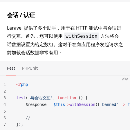
会话 / 认证
Laravel 提供了多个助手，用于在 HTTP 测试中与会话进
行交互。首先，您可以使用
方法将会
withSession
话数据设置为给定数组。这对于在向应用程序发起请求之
前加载会话数据非常有用：
Pest
PHPUnit
php
1
<?
php
2
3
test
(
'与会话交互'
, 
function
 () {
4
    $response 
=
 $this
->
withSession
([
'banned'
 =>
 f
5
6
    //
7
});