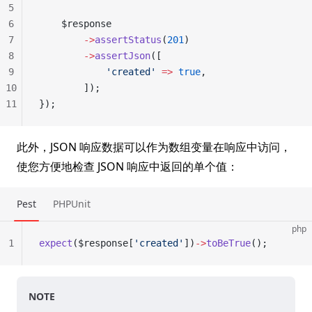
5
6
    $response
7
        ->
assertStatus
(
201
)
8
        ->
assertJson
([
9
            'created'
 =>
 true
,
10
        ]);
11
});
此外，JSON 响应数据可以作为数组变量在响应中访问，
使您方便地检查 JSON 响应中返回的单个值：
Pest
PHPUnit
php
1
expect
($response[
'created'
])
->
toBeTrue
();
NOTE