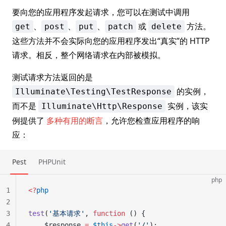
要向您的应用程序发起请求，您可以在测试中调用
、
、
、
或
方法。
get
post
put
patch
delete
这些方法并不会实际向您的应用程序发出“真实”的 HTTP
请求。相反，整个网络请求在内部被模拟。
测试请求方法返回的是
的实例，
Illuminate\Testing\TestResponse
而不是
实例，该实
Illuminate\Http\Response
例提供了
多种有用的断言
，允许您检查应用程序的响
应：
Pest
PHPUnit
php
1
<?
php
2
3
test
(
'基本请求'
, 
function
 () {
4
    $response 
=
 $this
->
get
(
'/'
);