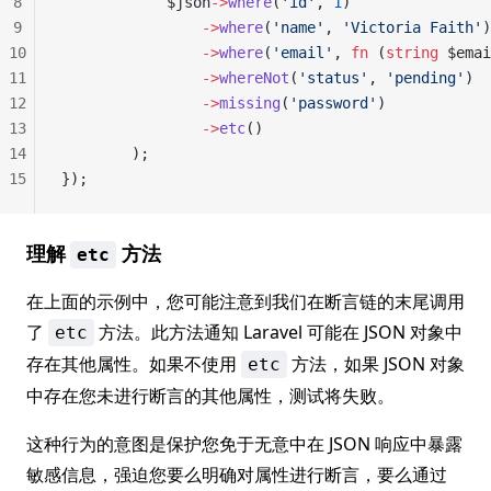
8
            $json
->
where
(
'id'
, 
1
)
9
                ->
where
(
'name'
, 
'Victoria Faith'
)
10
                ->
where
(
'email'
, 
fn
 (
string
 $emai
11
                ->
whereNot
(
'status'
, 
'pending'
)
12
                ->
missing
(
'password'
)
13
                ->
etc
()
14
        );
15
});
理解
方法
etc
在上面的示例中，您可能注意到我们在断言链的末尾调用
了
方法。此方法通知 Laravel 可能在 JSON 对象中
etc
存在其他属性。如果不使用
方法，如果 JSON 对象
etc
中存在您未进行断言的其他属性，测试将失败。
这种行为的意图是保护您免于无意中在 JSON 响应中暴露
敏感信息，强迫您要么明确对属性进行断言，要么通过