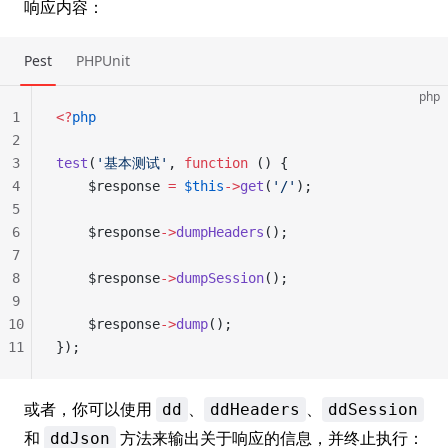
响应内容：
Pest
PHPUnit
php
1
<?
php
2
3
test
(
'基本测试'
, 
function
 () {
4
    $response 
=
 $this
->
get
(
'/'
);
5
6
    $response
->
dumpHeaders
();
7
8
    $response
->
dumpSession
();
9
10
    $response
->
dump
();
11
});
或者，你可以使用
、
、
dd
ddHeaders
ddSession
和
方法来输出关于响应的信息，并终止执行：
ddJson