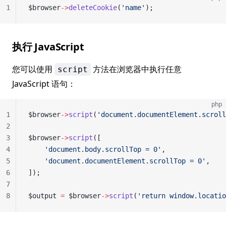
1
$browser
->
deleteCookie
(
'name'
);
执行 JavaScript
您可以使用
方法在浏览器中执行任意
script
JavaScript 语句：
php
1
$browser
->
script
(
'document.documentElement.scroll
2
3
$browser
->
script
([
4
    'document.body.scrollTop = 0'
,
5
    'document.documentElement.scrollTop = 0'
,
6
]);
7
8
$output 
=
 $browser
->
script
(
'return window.locatio