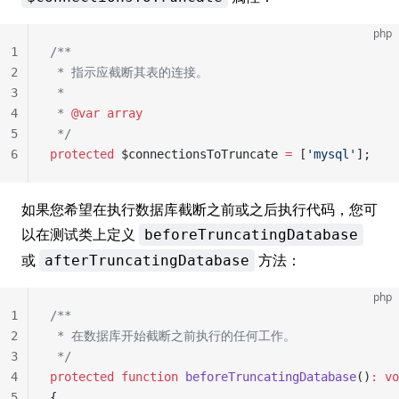
php
1
/**
2
 * 指示应截断其表的连接。
3
 *
4
 * 
@var
 array
5
 */
6
protected
 $connectionsToTruncate 
=
 [
'mysql'
];
如果您希望在执行数据库截断之前或之后执行代码，您可
以在测试类上定义
beforeTruncatingDatabase
或
方法：
afterTruncatingDatabase
php
1
/**
2
 * 在数据库开始截断之前执行的任何工作。
3
 */
4
protected
 function
 beforeTruncatingDatabase
()
:
 vo
5
{