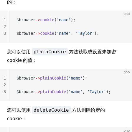
的：
php
1
$browser
->
cookie
(
'name'
);
2
3
$browser
->
cookie
(
'name'
, 
'Taylor'
);
您可以使用
方法获取或设置未加密
plainCookie
cookie 的值：
php
1
$browser
->
plainCookie
(
'name'
);
2
3
$browser
->
plainCookie
(
'name'
, 
'Taylor'
);
您可以使用
方法删除给定的
deleteCookie
cookie：
php