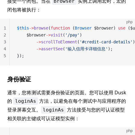
接受一个闭包。当在
实例上调用宏时，宏的
Browser
闭包将被执行：
php
1
$this
->
browse
(
function
 (
Browser
 $browser) 
use
 ($u
2
    $browser
->
visit
(
'/pay'
)
3
        ->
scrollToElement
(
'#credit-card-details'
)
4
        ->
assertSee
(
'输入信用卡详细信息'
);
5
});
身份验证
通常，您将测试需要身份验证的页面。您可以使用 Dusk
的
方法，以避免在每个测试中与应用程序的
loginAs
登录屏幕交互。
方法接受与您的可认证模型
loginAs
相关联的主键或可认证模型实例：
php