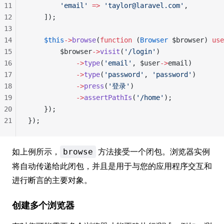
11
        'email'
 =>
 'taylor@laravel.com'
,
12
    ]);
13
14
    $this
->
browse
(
function
 (
Browser
 $browser) 
use
15
        $browser
->
visit
(
'/login'
)
16
            ->
type
(
'email'
, $user
->
email)
17
            ->
type
(
'password'
, 
'password'
)
18
            ->
press
(
'登录'
)
19
            ->
assertPathIs
(
'/home'
);
20
    });
21
});
如上例所示，
方法接受一个闭包。浏览器实例
browse
将自动传递给此闭包，并且是用于与您的应用程序交互和
进行断言的主要对象。
创建多个浏览器