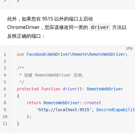
9
}
此外，如果您在 9515 以外的端口上启动
ChromeDriver，您应该修改同一类的
方法以
driver
反映正确的端口：
php
1
use
 Facebook\WebDriver\Remote\RemoteWebDriver
;
2
3
/**
4
 * 创建 RemoteWebDriver 实例。
5
 */
6
protected
 function
 driver
()
:
 RemoteWebDriver
7
{
8
    return
 RemoteWebDriver
::
create
(
9
        'http://localhost:9515'
, 
DesiredCapabilit
10
    );
11
}