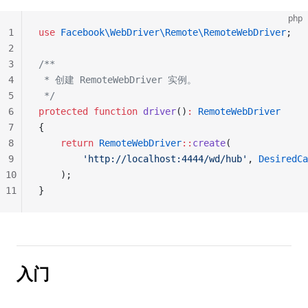
php
1
use
 Facebook\WebDriver\Remote\RemoteWebDriver
;
2
3
/**
4
 * 创建 RemoteWebDriver 实例。
5
 */
6
protected
 function
 driver
()
:
 RemoteWebDriver
7
{
8
    return
 RemoteWebDriver
::
create
(
9
        'http://localhost:4444/wd/hub'
, 
DesiredCa
10
    );
11
}
入门