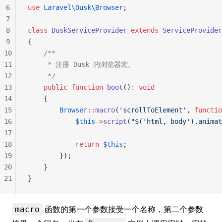
6
use
 Laravel\Dusk\Browser
;
7
8
class
 DuskServiceProvider
 extends
 ServiceProvider
9
{
10
    /**
11
     * 注册 Dusk 的浏览器宏。
12
     */
13
    public
 function
 boot
()
:
 void
14
    {
15
        Browser
::
macro
(
'scrollToElement'
, 
functio
16
            $this
->
script
(
"$('html, body').animat
17
18
            return
 $this
;
19
        });
20
    }
21
}
函数的第一个参数接受一个名称，第二个参数
macro