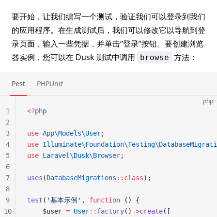
要开始，让我们编写一个测试，验证我们可以登录到我们
的应用程序。在生成测试后，我们可以修改它以导航到登
录页面，输入一些凭据，并单击“登录”按钮。要创建浏览
器实例，您可以在 Dusk 测试中调用
方法：
browse
Pest
PHPUnit
php
1
<?
php
2
3
use
 App\Models\User
;
4
use
 Illuminate\Foundation\Testing\DatabaseMigrati
5
use
 Laravel\Dusk\Browser
;
6
7
uses
(
DatabaseMigrations
::class
);
8
9
test
(
'基本示例'
, 
function
 () {
10
    $user 
=
 User
::
factory
()
->
create
([