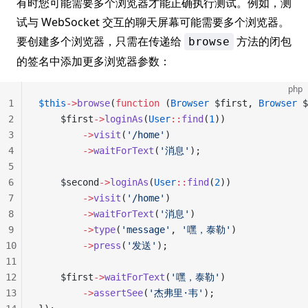
有时您可能需要多个浏览器才能正确执行测试。例如，测
试与 WebSocket 交互的聊天屏幕可能需要多个浏览器。
要创建多个浏览器，只需在传递给
方法的闭包
browse
的签名中添加更多浏览器参数：
php
1
$this
->
browse
(
function
 (
Browser
 $first, 
Browser
 $
2
    $first
->
loginAs
(
User
::
find
(
1
))
3
        ->
visit
(
'/home'
)
4
        ->
waitForText
(
'消息'
);
5
6
    $second
->
loginAs
(
User
::
find
(
2
))
7
        ->
visit
(
'/home'
)
8
        ->
waitForText
(
'消息'
)
9
        ->
type
(
'message'
, 
'嘿，泰勒'
)
10
        ->
press
(
'发送'
);
11
12
    $first
->
waitForText
(
'嘿，泰勒'
)
13
        ->
assertSee
(
'杰弗里·韦'
);