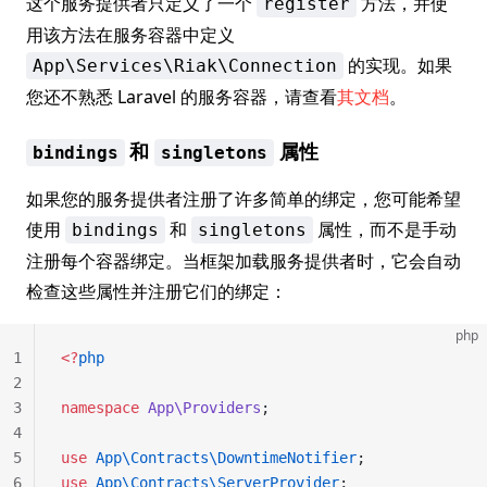
这个服务提供者只定义了一个
方法，并使
register
用该方法在服务容器中定义
的实现。如果
App\Services\Riak\Connection
您还不熟悉 Laravel 的服务容器，请查看
其文档
。
和
属性
bindings
singletons
如果您的服务提供者注册了许多简单的绑定，您可能希望
使用
和
属性，而不是手动
bindings
singletons
注册每个容器绑定。当框架加载服务提供者时，它会自动
检查这些属性并注册它们的绑定：
php
1
<?
php
2
3
namespace
 App\Providers
;
4
5
use
 App\Contracts\DowntimeNotifier
;
6
use
 App\Contracts\ServerProvider
;