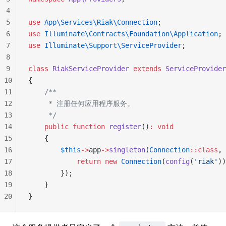
4
5
use
 App\Services\Riak\Connection
;
6
use
 Illuminate\Contracts\Foundation\Application
;
7
use
 Illuminate\Support\ServiceProvider
;
8
9
class
 RiakServiceProvider
 extends
 ServiceProvider
10
{
11
    /**
12
     * 注册任何应用程序服务。
13
     */
14
    public
 function
 register
()
:
 void
15
    {
16
        $this
->
app
->
singleton
(
Connection
::class
, 
17
            return
 new
 Connection
(
config
(
'riak'
))
18
        });
19
    }
20
}