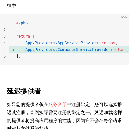
组中：
php
1
<?
php
2
3
return
 [
4
    App\Providers\AppServiceProvider
::class
,
5
    App\Providers\ComposerServiceProvider
::class
,
6
];
延迟提供者
如果您的提供者
仅
在
服务容器
中注册绑定，您可以选择推
迟其注册，直到实际需要注册的绑定之一。延迟加载这样
的提供者将提高应用程序的性能，因为它不会在每个请求
时都从文件系统加载。