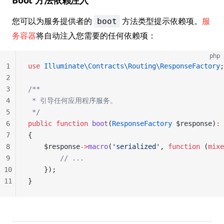
Boot 方法依赖注入
您可以为服务提供者的
方法类型提示依赖项。
服
boot
务容器
将自动注入您需要的任何依赖项：
php
1
use
 Illuminate\Contracts\Routing\ResponseFactory
;
2
3
/**
4
 * 引导任何应用程序服务。
5
 */
6
public
 function
 boot
(
ResponseFactory
 $response)
:
 
7
{
8
    $response
->
macro
(
'serialized'
, 
function
 (
mixe
9
        // ...
10
    });
11
}