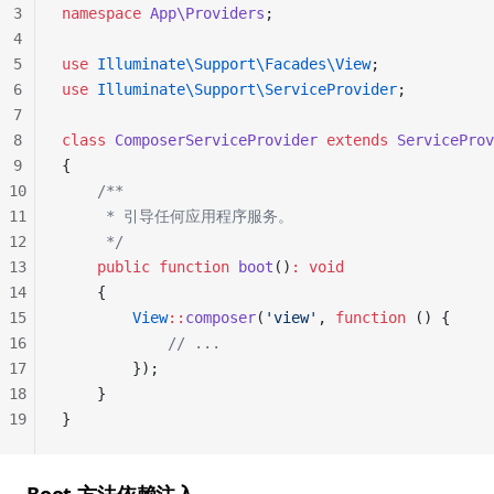
3
namespace
 App\Providers
;
4
5
use
 Illuminate\Support\Facades\View
;
6
use
 Illuminate\Support\ServiceProvider
;
7
8
class
 ComposerServiceProvider
 extends
 ServiceProv
9
{
10
    /**
11
     * 引导任何应用程序服务。
12
     */
13
    public
 function
 boot
()
:
 void
14
    {
15
        View
::
composer
(
'view'
, 
function
 () {
16
            // ...
17
        });
18
    }
19
}