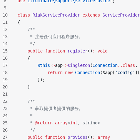
8
use
 Illuminate\Support\ServiceProvider
;
9
10
class
 RiakServiceProvider
 extends
 ServiceProvider
11
{
12
    /**
13
     * 注册任何应用程序服务。
14
     */
15
    public
 function
 register
()
:
 void
16
    {
17
        $this
->
app
->
singleton
(
Connection
::class
, 
18
            return
 new
 Connection
($app[
'config'
][
19
        });
20
    }
21
22
    /**
23
     * 获取提供者提供的服务。
24
     *
25
     * 
@return
 array
<
int
, string>
26
     */
27
    public
 function
 provides
()
:
 array