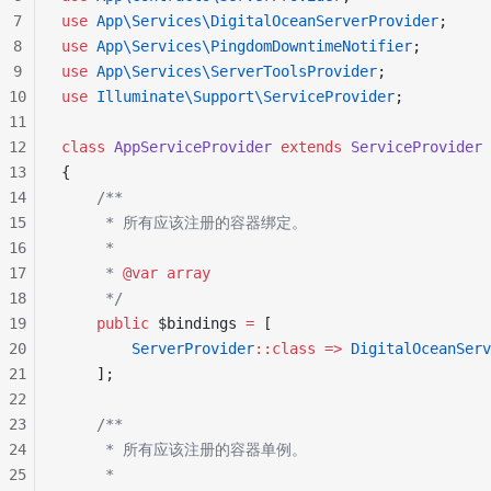
7
use
 App\Services\DigitalOceanServerProvider
;
8
use
 App\Services\PingdomDowntimeNotifier
;
9
use
 App\Services\ServerToolsProvider
;
10
use
 Illuminate\Support\ServiceProvider
;
11
12
class
 AppServiceProvider
 extends
 ServiceProvider
13
{
14
    /**
15
     * 所有应该注册的容器绑定。
16
     *
17
     * 
@var
 array
18
     */
19
    public
 $bindings 
=
 [
20
        ServerProvider
::class
 =>
 DigitalOceanServ
21
    ];
22
23
    /**
24
     * 所有应该注册的容器单例。
25
     *